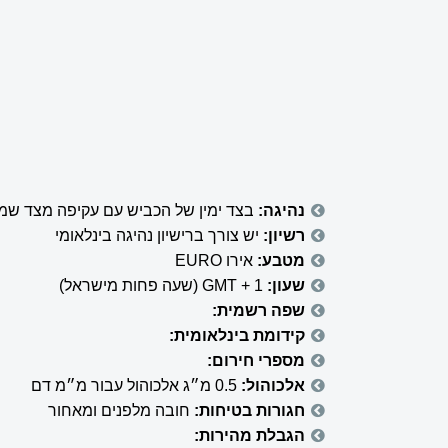
נהיגה:
בצד ימין של הכביש עם עקיפה מצד שמא
רשיון:
יש צורך ברישיון נהיגה בינלאומי
מטבע:
אירו EURO
שעון:
GMT + 1 (שעה פחות מישראל)
שפה רשמית:
קידומת בינלאומית:
מספרי חירום:
אלכוהול:
0.5 מ״ג אלכוהול עבור מ״מ דם
חגורות בטיחות:
חובה מלפנים ומאחור
הגבלת מהירות: