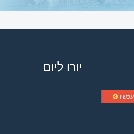
יורו ליום
עכשיו