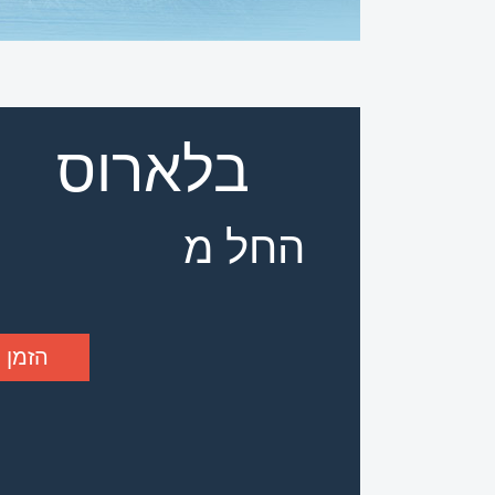
בלארוס
החל מ
הזמן 