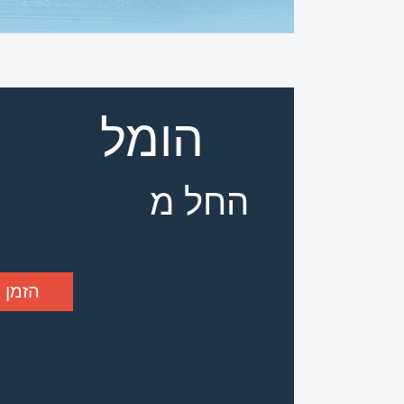
הומל
החל מ
הזמן 