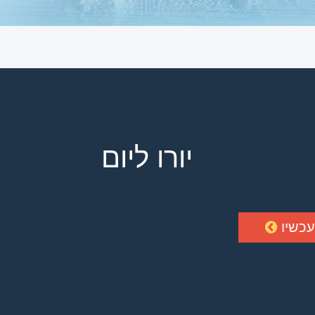
יורו ליום
עכשיו