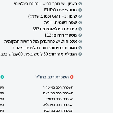
רשיון:
יש צורך ברישיון נהיגה בינלאומי
מטבע:
אירו EURO
שעון:
GMT +3 (כמו בישראל)
שפה רשמית:
יוונית
קידומת בינלאומית:
+357
מספרי חירום:
112
אלכוהול:
יש להתעדכן מול הרשות המקומית
חגורות בטיחות:
חובה מלפנים ומאחור
הגבלת מהירות:
50ק"מש בעיר, 80קמ"ש בכבישים בינעירוניים, 100ק"מש בכבישים מהירים*
השכרת רכב בחו"ל
ה
השכרת רכב באיטליה
השכ
השכרת רכב במילאנו
השכ
השכרת רכב ברומא
השכ
השכרת רכב באנגליה
השכ
השכרת רכב בגרמניה
השכ