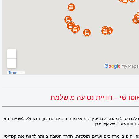
טו שי – חוויית נסיעה מושלמת
כם טיול מהנה! קפריסין היא אי מדהים בים התיכון, המחולק לשניים: חצי
קה החופשית של קפריסין.
ימה, חופים מרהיבים וערים תוססות. הדרך הטובה ביותר לחוות את קפריסין