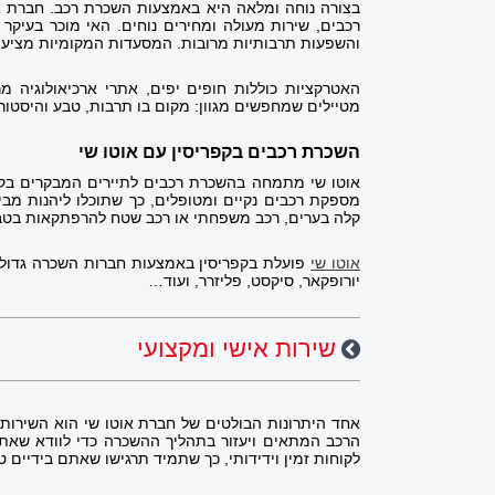
בצורה נוחה ומלאה היא באמצעות השכרת רכב. חברת א
רכבים, שירות מעולה ומחירים נוחים. האי מוכר בעיקר
והשפעות תרבותיות מרובות. המסעדות המקומיות מציעות 
האטרקציות כוללות חופים יפים, אתרי ארכיאולוגיה מר
מטיילים שמחפשים מגוון: מקום בו תרבות, טבע והיסטור
השכרת רכבים בקפריסין עם אוטו שי
אוטו שי מתמחה בהשכרת רכבים לתיירים המבקרים בקפר
מספקת רכבים נקיים ומטופלים, כך שתוכלו ליהנות מבי
קלה בערים, רכב משפחתי או רכב שטח להרפתקאות בטב
אוטו שי
פועלת בקפריסין באמצעות חברות השכרה גדולות בי
יורופקאר, סיקסט, פליזרר, ועוד…
שירות אישי ומקצועי
אחד היתרונות הבולטים של חברת אוטו שי הוא השירות
הרכב המתאים ויעזור בתהליך ההשכרה כדי לוודא שאת
לקוחות זמין וידידותי, כך שתמיד תרגישו שאתם בידיים ט