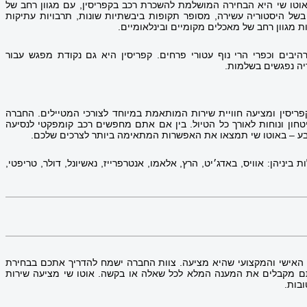
וטו שי היא הבחירה המושלמת להשכרת רכב בקפריסין, עם מגוון רחב של
 בשל היסטוריה עשירה, מסופר תקופות ביבשתיות שונות, תרבויות עתיקות
מגוון רחב של מאכלים מקומיים ובינלאומיים.
היבים וכפרי הרי נוף עטורי פרחים. קפריסין היא גם נקודת מפגש עבור
יה נפגשים בשלמות.
יסין ומציעה חוויית שירות המותאמת במיוחד לצורכי המטיילים. החברה
טחון ונוחות לאורך כל הטיול. בין אם אתם מחפשים רכב קומפקטי לנסיעה
ע – באוטו שי תמצאו את האפשרות המתאימה ביותר לצרכים שלכם.
ניהן: אוויס, באדג׳יט, הרץ, אלאמו, אנטרפרייז, נאשיונל, דולר, טריפטי,
 האישי והמקצועי שהיא מציעה. צוות החברה ישמח להדריך אתכם בבחירת
ם מקבלים את המענה המלא לכל שאלה או בקשה. אוטו שי מציעה שירות
ובות.